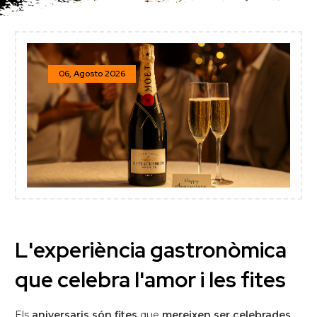
06, Agosto 2026
L'experiència gastronòmica
que celebra l'amor i les fites
Els
aniversaris són fites
que
mereixen ser celebrades