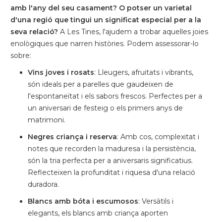
amb l'any del seu casament?
O potser un varietal
d'una regió que tingui un significat especial per a la
seva relació?
A Les Tines, l'ajudem a trobar aquelles joies
enològiques que narren històries. Podem assessorar-lo
sobre:
Vins joves i rosats
: Lleugers, afruitats i vibrants,
són ideals per a parelles que gaudeixen de
l'espontaneïtat i els sabors frescos. Perfectes per a
un aniversari de festeig o els primers anys de
matrimoni.
Negres criança i reserva
: Amb cos, complexitat i
notes que recorden la maduresa i la persistència,
són la tria perfecta per a aniversaris significatius.
Reflecteixen la profunditat i riquesa d'una relació
duradora.
Blancs amb bóta i escumosos
: Versàtils i
elegants, els blancs amb criança aporten