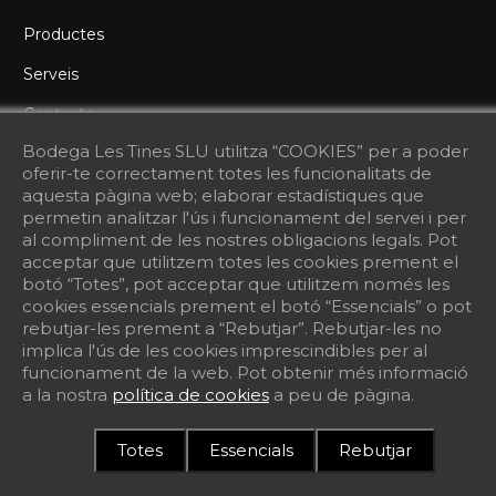
Productes
Serveis
Contacte
Bodega Les Tines SLU utilitza “COOKIES” per a poder
ET TRUQUEM
oferir-te correctament totes les funcionalitats de
aquesta pàgina web; elaborar estadístiques que
permetin analitzar l'ús i funcionament del servei i per
Deixa'ns el teu telèfon i et cridarem al més aviat possible
al compliment de les nostres obligacions legals. Pot
acceptar que utilitzem totes les cookies prement el
botó “Totes”, pot acceptar que utilitzem només les
cookies essencials prement el botó “Essencials” o pot
rebutjar-les prement a “Rebutjar”. Rebutjar-les no
implica l'ús de les cookies imprescindibles per al
funcionament de la web. Pot obtenir més informació
a la nostra
política de cookies
a peu de pàgina.
© 2026 Celler Les Tines - Vols un lloc com aquest? ©
Totes
Essencials
Rebutjar
Protiendas