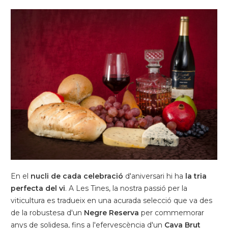
En el
nucli de cada celebració
d'aniversari hi ha
la tria
perfecta del vi
. A Les Tines, la nostra passió per la
viticultura es tradueix en una acurada selecció que va des
de la robustesa d'un
Negre Reserva
per commemorar
anys de solidesa, fins a l'efervescència d'un
Cava Brut