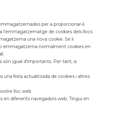
t emmagatzemades per a proporcionar-li
cepta l'emmagatzematge de cookies dels llocs
emmagatzema una nova cookie. Se li
or web emmagatzema normalment cookies en
l.
 són igual d'importants. Per tant, si
una llista actualitzada de cookies i altres
nostre lloc web
 en diferents navegadors web. Tingui en