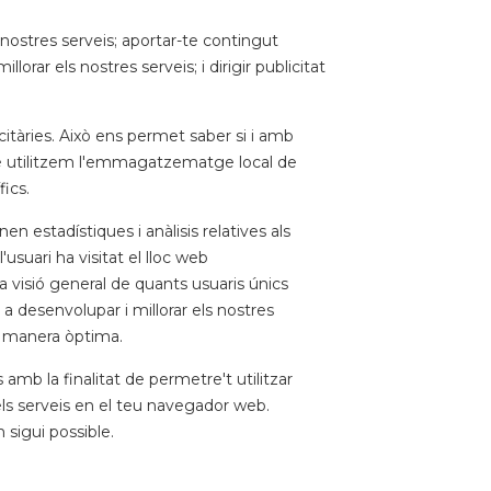
nostres serveis; aportar-te contingut
lorar els nostres serveis; i dirigir publicitat
itàries. Això ens permet saber si i amb
mbé utilitzem l'emmagatzematge local de
fics.
 estadístiques i anàlisis relatives als
usuari ha visitat el lloc web
a visió general de quants usuaris únics
r a desenvolupar i millorar els nostres
de manera òptima.
mb la finalitat de permetre't utilitzar
els serveis en el teu navegador web.
sigui possible.