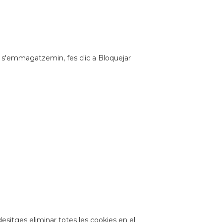
es s'emmagatzemin, fes clic a Bloquejar
 desitges eliminar totes les cookies en el