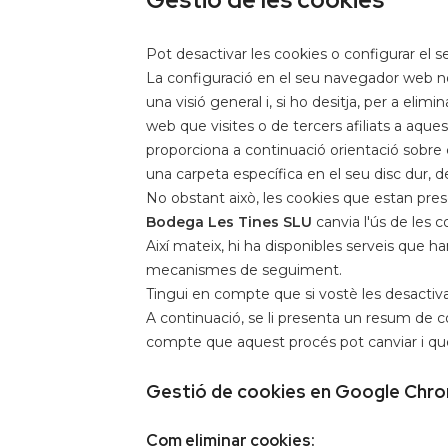
Pot desactivar les cookies o configurar el 
La configuració en el seu navegador web n
una visió general i, si ho desitja, per a e
web que visites o de tercers afiliats a aqu
proporciona a continuació orientació sob
una carpeta específica en el seu disc dur
No obstant això, les cookies que estan prese
Bodega Les Tines SLU
canvia l'ús de les 
Així mateix, hi ha disponibles serveis que h
mecanismes de seguiment.
Tingui en compte que si vostè les desactiva
A continuació, se li presenta un resum d
compte que aquest procés pot canviar i que
Gestió de cookies en Google Chr
Com eliminar cookies: