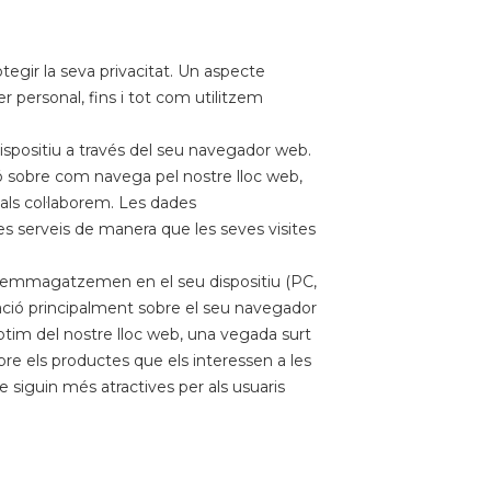
egir la seva privacitat. Un aspecte
r personal, fins i tot com utilitzem
positiu a través del seu navegador web.
 sobre com navega pel nostre lloc web,
als col·laborem. Les dades
es serveis de manera que les seves visites
s'emmagatzemen en el seu dispositiu (PC,
ció principalment sobre el seu navegador
òptim del nostre lloc web, una vegada surt
bre els productes que els interessen a les
e siguin més atractives per als usuaris