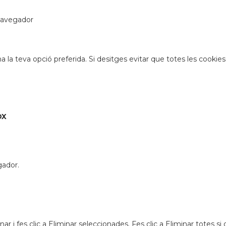
 navegador
a la teva opció preferida. Si desitges evitar que totes les cooki
ox
gador.
r i fes clic a Eliminar seleccionades. Fes clic a Eliminar totes si