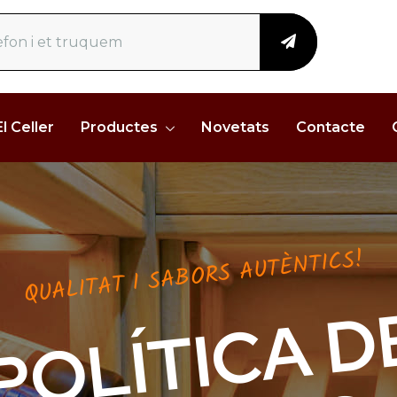
El Celler
Productes
Novetats
Contacte
QUALITAT I SABORS AUTÈNTICS!