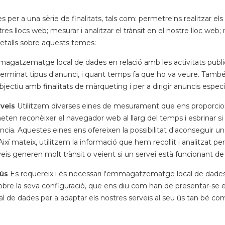
er a una sèrie de finalitats, tals com: permetre'ns realitzar els 
es llocs web; mesurar i analitzar el trànsit en el nostre lloc web; mil
detalls sobre aquests temes:
magatzematge local de dades en relació amb les activitats public
determinat tipus d'anunci, i quant temps fa que ho va veure. Ta
ectiu amb finalitats de màrqueting i per a dirigir anuncis especí
rveis
Utilitzem diverses eines de mesurament que ens proporcionen
en reconèixer el navegador web al llarg del temps i esbrinar si l'
ncia. Aquestes eines ens ofereixen la possibilitat d'aconseguir un
Així mateix, utilitzem la informació que hem recollit i analitzat pe
veis generen molt trànsit o veient si un servei està funcionant 
 ús
Es requereix i és necessari l'emmagatzematge local de dades a
sobre la seva configuració, que ens diu com han de presentar-se 
e dades per a adaptar els nostres serveis al seu ús tan bé com 