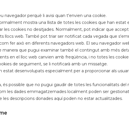
seu navegador perquè li avisi quan t'envien una cookie.
ormalment mostra una llista de totes les cookies que han esta
liminar les cookies no desitjades. Normalment, pot indicar que ac
ests llocs web. També pot triar ser notificat cada vegada que s'
re com fer això en diferents navegadors web. El seu navegad
, de manera que pugui examinar també el contingut amb més detal
nts en el lloc web canvien amb freqüència, i no totes les cookies
cookies de seguiment, se li notificarà amb un missatge.
an estat desenvolupats especialment per a proporcionar als usuaris 
, és possible que no pugui gaudir de totes les funcionalitats del 
e com les dades emmagatzemades localment poden ser gestionats
 les descripcions donades aquí poden no estar actualitzades.
ome