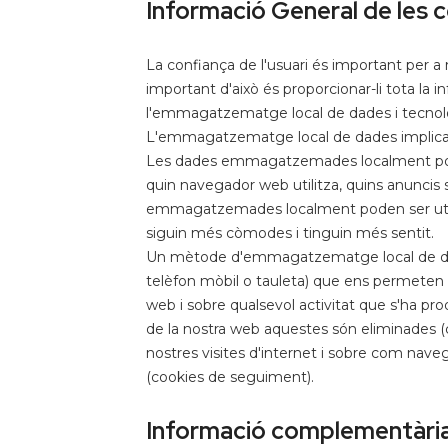
Informació General de les 
La confiança de l'usuari és important per a n
important d'això és proporcionar-li tota la 
l'emmagatzematge local de dades i tecnolo
L'emmagatzematge local de dades implica 
Les dades emmagatzemades localment poden,
quin navegador web utilitza, quins anuncis 
emmagatzemades localment poden ser utilitza
siguin més còmodes i tinguin més sentit.
Un mètode d'emmagatzematge local de dade
telèfon mòbil o tauleta) que ens permeten
web i sobre qualsevol activitat que s'ha pro
de la nostra web aquestes són eliminades (c
nostres visites d'internet i sobre com naveg
(cookies de seguiment).
Informació complementària