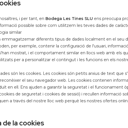
cookies
osaltres, i per tant, en
Bodega Les Tines SLU
ens preocupa prot
informació possible sobre com utilitzem les teves dades de caràcte
gia similar
emmagatzemar diferents tipus de dades localment en el seu dis
 per exemple, contenir la configuració de l'usuari, informació
s'han mostrat, i el comportament similar en llocs web amb els qu
ts per a personalitzar el contingut i les funcions en els nostr
s són les cookies. Les cookies són petits arxius de text que 
 reconèixer el seu navegador web. Les cookies contenen informa
duït en ell. Ens ajuden a garantir la seguretat i el funcionament 
ookies de seguretat i cookies de sessió) i recullen informació so
uen a través del nostre lloc web perquè les nostres ofertes onlin
 de la cookies