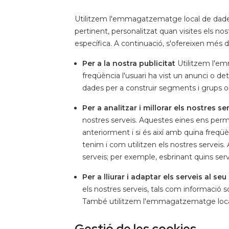
Utilitzem l'emmagatzematge local de dades p
pertinent, personalitzat quan visites els nostr
específica. A continuació, s'ofereixen més 
Per a la nostra publicitat
Utilitzem l'em
freqüència l'usuari ha vist un anunci o 
dades per a construir segments i grups obj
Per a analitzar i millorar els nostres se
nostres serveis. Aquestes eines ens permet
anteriorment i si és així amb quina freqüè
tenim i com utilitzen els nostres serveis. 
serveis; per exemple, esbrinant quins ser
Per a lliurar i adaptar els serveis al seu
els nostres serveis, tals com informació 
També utilitzem l'emmagatzematge local d
Gestió de les cookies